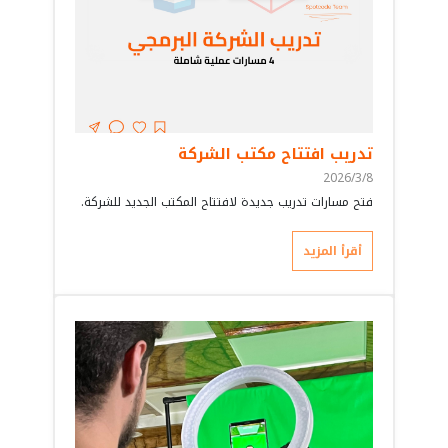
التواصل
تسجيل الدخول
تعاون جديد: spotcode8@gmail.com
خدمة الزبائن: services@spotcode.net
تدريب افتتاح مكتب الشركة
055 519 940 963+
2026/3/8
دمشق, سوريا
فتح مسارات تدريب جديدة لافتتاح المكتب الجديد للشركة.
Instagram - الرسمية
Instagram - الترفيهية
أقرأ المزيد
Facebook
Linkedin