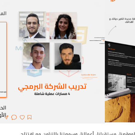
ات
الترف
ok
الم:
in
جات
اصل
الح
الأو
موقعنا، مستقبلنا، أعمالنا، وسمعتنا بالتزامن مع افتتاح