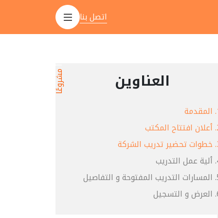
اتصل بنا
ابدأ
العناوين
مشروعًا
المقدمة
أعلان افتتاح المكتب
جيل الدخول
خطوات تحضير تدريب الشركة
تعاون جديد: spotcode8@gma
ألية عمل التدريب
خدمة الزبائن: services@spotc
055 51
المسارات التدريب المفتوحة و التفاصيل
شق, سوريا
العرض و التسجيل
Instagram - ية