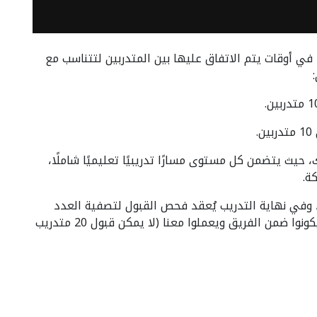
، في أوقات يتم الاتفاق عليها بين المتدربين لتتناسب مع
ن
 حيث يتضمن كل مستوى مسارًا تدريبيًا تعليميًا شاملًا
كة
ي نهاية التدريب يُعقد فحص القبول لتصفية العدد
واختيار 2 إلى 3 أشخاص من كل مستوى ومسار؛ ليكونوا ضمن الفريق ويعملوا معنا (لا يمكن قبول 20 متدريب