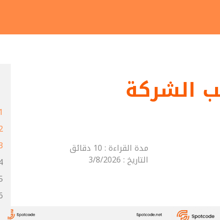
يسية
ب الشركة
يق
اريع
تس
مدة القراءة : 10 دقائق
مات
il.com
التاريخ : 3/8/2026
ode.net
9 940 963+
يثات
دم
الرسم