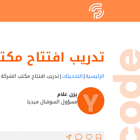
القائمة
الرئ
تدريب افتتاح مكت
الفر
المش
تدريب افتتاح مكتب الشركة
|
التحديثات
|
الرئيسية
يزن علام
الخد
مسؤول السوشال ميديا
التحد