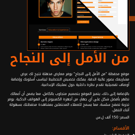
التواصل
تسجيل الدخول
تعاون جديد: spotcode8@gmail.com
خدمة الزبائن: services@spotcode.net
من الأمل إلى النجاح
055 519 940 963+
دمشق, سوريا
Instagram - الرسمية
Instagram - الترفيهية
موقع محفظة "من الأمل إلى النجاح" يوفر معارض مذهلة تتيح لك عرض
Facebook
مشاريعك بصور عالية الدقة. يمكنك تخصيص التخطيط ليناسب أسلوبك وإضافة
أوصاف تفصيلية تقدم نظرة داخلية حول عمليتك الإبداعية.
بالإضافة إلى ذلك، يتميز الموقع بتصميم متجاوب بالكامل، مما يضمن أن أعمالك
تظهر بأفضل شكل على أي جهاز، من أجهزة الكمبيوتر إلى الهواتف الذكية. يوفر
تجربة تصفح سلسة، مما يسمح للعملاء المحتملين بمشاهدة محفظتك بسهولة
أثناء التنقل.
السعر: 150 ألف ل.س
الأقسام: